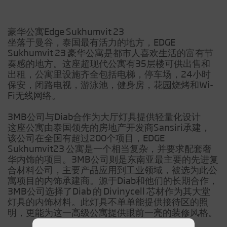
豪华公寓Edge Sukhumvit 23
坐落于曼谷，泰国最有活力的地方，EDGE
Sukhumvit 23 豪华公寓是都市人喜欢生活的富有节
奏感的地方。这座超现代公寓有35层楼可供出售和
出租，公寓里设施齐全包括电梯，停车场，24小时
保安，闭路电视，游泳池，健身房，花园烧烤和Wi-
Fi无线网络。
3MB公司与Diab合作为大厅灯具提供轻量化设计
这座公寓由泰国领先的房地产开发商Sansiri承建，
该公司在全国有超过200个项目，EDGE
Sukhumvit23 公寓是一个相当复杂，并要求配套奢
华内饰的项目。3MB公司则是东南亚最主要的先进复
合材料公司，主要产品应用到工业领域，被选为此公
寓项目的内饰承建商。源于Diab和他们的长期合作，
3MB公司选择了Diab 的 Divinycell 芯材作为其大堂
灯具的内饰材料。此灯具不单单能提供接待区的照
明，更能为这一高级公寓提供眼前一亮的装修风格。