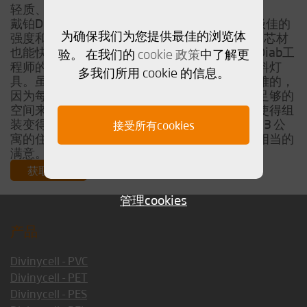
轻质、高强，为您提供充分的设计自由度
戴铂Divinycell 高性能复合材料因其能够提供极佳的
为确保我们为您提供最佳的浏览体
强度和设计的自由度而被选用。同时Divinycell芯材
也能快速和容易使用。在与当地的工程团队和Diab工
验。 在我们的
cookie 政策
中了解更
程师的帮助下，共同完成了这些轻质的复合材料灯
多我们所用 cookie 的信息。
具。虽然将所有的部件组装起来还是有一定困难的，
因为每一片定制的部件形状都相当巨大，需要足够的
空间来组装，但是由于使用材料为轻质组件，使得组
装变得更为容易。Sansiri和EDGE Sukhumvit 23 公
接受所有cookies
寓的住户们都对大堂入口处明亮和时尚的灯具相当的
满意。
获取PDF
管理cookies
产品
Divinycell - PVC
Divinycell - PET
Divinycell - PES