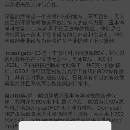
以及相关的支持与合作。
深蓝的海洋是一个充满神秘的地方，不可预知，无人
踏足的环境随时都会释放出惊人的破坏力量。玉丰海
洋科技自2011年起勇于接受这样的挑战，他们是台
湾地区第一家水下探测设备的生产者和供应商。他们
卓越的专业设备为台湾许多产业提供了不少贡献。
Investigator 90 是玉丰海洋科技的旗舰ROV，它可以
搭配各种的声学传感元器件，例如DVL，INS 和
USBL。 它的指挥控制单元配备了一块7英寸的触摸
屏。OSD界面可以定制配合光学工作级的ROV操作接
口，具有实时双向通信功能。它还具有卓越的有效载
荷能力并且系统可以按比例进行缩小。
自2010年起，戴铂就成为玉丰海洋科技的合作伙
伴，共同开发ROV水下机器人产品。戴铂为其ROV原
型机提供Divinycell HCP 水下浮力材料。Divinycell
HCP 提供低吸水率和极低的浮力损耗，直达水下700
米的深度，为Investigator系列产品提供了理想的浮
力材料。