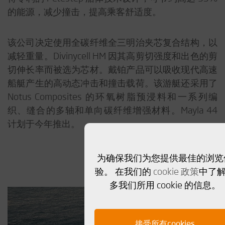
的能源，减少撞击，提高乘客舒适度。
该公司决定使用全碳纤维全三明治夹芯复合结构，以
减轻重量。Divinycell HM 因其高剪切强度和出色的剪
切伸长率而被选为芯材。戴铂产品可以吸收现代高速
船艇产生的高动态冲击和撞击载荷。该游艇还采用了
Notus Composites 的环氧树脂预浸料和一系列编
织、缝合的多轴和单向碳纤维增强材料。Mayla 44
计划于今年推出。
为确保我们为您提供最佳的浏览
验。 在我们的
cookie 政策
中了
多我们所用 cookie 的信息。
接受所有cookies