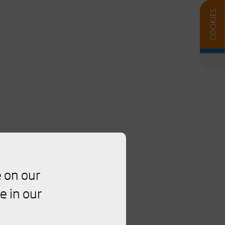
 on our
e in our