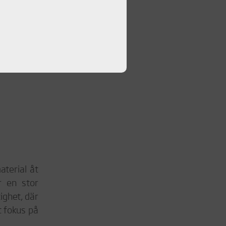
aterial åt
r en stor
ighet, där
t fokus på