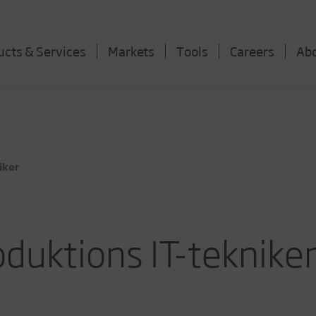
ucts & Services
Markets
Tools
Careers
Ab
iker
oduktions IT-teknike