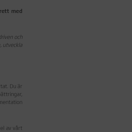
brett med
 driven och
a, utveckla
tat. Du är
ttringar,
umentation
el av vårt