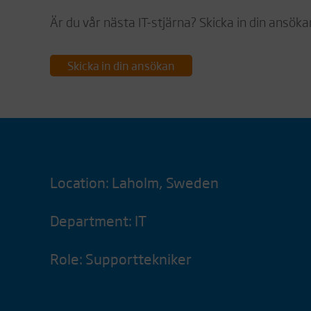
Är du vår nästa IT-stjärna? Skicka in din ansökan
Skicka in din ansökan
Location: Laholm, Sweden
Department: IT
Role: Supporttekniker