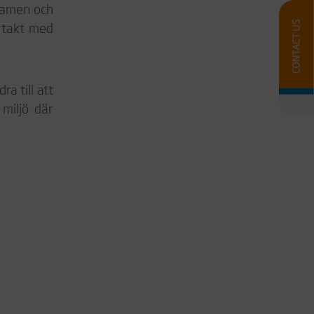
teamen och
i takt med
a till att
miljö där