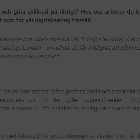
g och göra skillnad på riktigt? Hos oss arbetar du 
t som för vår digitalisering framåt!
a processer och vidareutveckla vår IT‑miljö? Nu söker vi en
onsbolag i Laholm – en roll där du får möjlighet att påverk
vi fram emot din ansökan!
isk resurs som arbetar både professionellt och serviceinrik
savdelningar när det gäller supportärenden, förbä
tta ansvarar du för installation, konfiguration och dok
drag med fokus på vår produktionsenhet i Laholm och är d