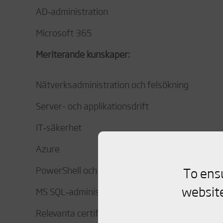
AD‑administration
Microsoft 365
Meriterande kunskaper:
Nätverksadministration och felsökning
Server- och applikationsdrift
IT‑säkerhet
Azure
PowerShell och automation
To ens
website
MS SQL‑administration
Relevanta certifieringar och utbildningar är me