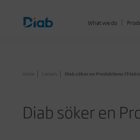
What we do
Prod
Home
Careers
Diab söker en Produktions IT-tekn
Diab söker en Pr