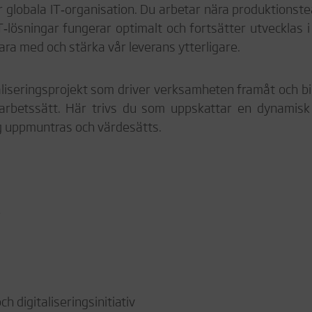
r globala IT‑organisation. Du arbetar nära produktions
 IT‑lösningar fungerar optimalt och fortsätter utvecklas 
ara med och stärka vår leverans ytterligare.
aliseringsprojekt som driver verksamheten framåt och bidr
arbetssätt. Här trivs du som uppskattar en dynamisk 
g uppmuntras och värdesätts.
e
h digitaliseringsinitiativ