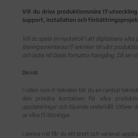
Vill du driva produktionsnära IT-utvecklin
support, installation och förbättringsprojek
Vill du spela en nyckelroll i att digitalisera vår
lösningsorienterad IT-tekniker till vårt produkti
och bidra till Diabs fortsatta framgång. Då ser 
Din roll
I rollen som It-tekniker blir du en central tekn
den primära kontakten för våra produktion
uppdateringar och löpande underhåll. Utöver de
av våra IT‑lösningar.
I denna roll får du ett brett och varierat upp